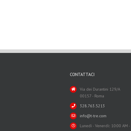
CONTATTACI
Via dei Durantini 129/A
00157 - Roma
328.763.5213
info@t-tre.com
Lunedì - Venerdì:: 10:00 AM 