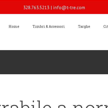
328.763.5213
|
info@t-tre.com
Home
Timbri & Accessori
Targhe
Ci
rrabile a no