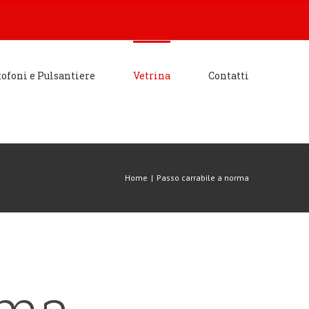
tofoni e Pulsantiere
Vetrina
Contatti
Home
|
Passo carrabile a norma
rma