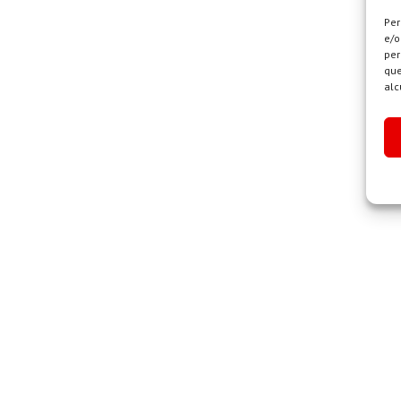
Per
e/o
per
que
alc