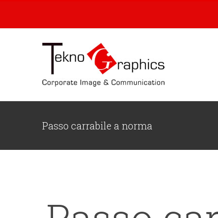
Skip
to
content
Passo carrabile a norma
Passo ca