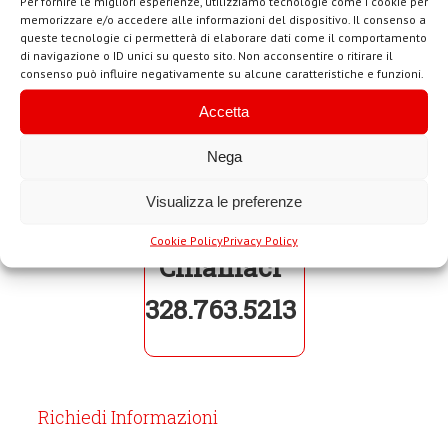
Per fornire le migliori esperienze, utilizziamo tecnologie come i cookie per
memorizzare e/o accedere alle informazioni del dispositivo. Il consenso a
queste tecnologie ci permetterà di elaborare dati come il comportamento
di navigazione o ID unici su questo sito. Non acconsentire o ritirare il
consenso può influire negativamente su alcune caratteristiche e funzioni.
Tag
: targhe per citofoni Roma, Targhe per citofoni Roma
Accetta
Tiburtina, Targhe per citofoni, targa per citofono, Targhe
per citofoni Roma Nord
Nega
Visualizza le preferenze
Cookie Policy
Privacy Policy
Chiamaci
328.763.5213
Richiedi Informazioni