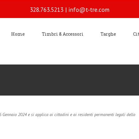
328.763.5213
|
info@t-tre.com
Home
Timbri & Accessori
Targhe
Ci
6 Gennaio 2024 e si applica ai cittadini e ai residenti permanenti legali dello