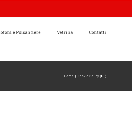
tofoni e Pulsantiere
Vetrina
Contatti
Home
|
Cookie Policy (UE)