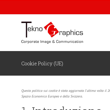
Skip
to
content
Cookie Policy (UE)
Questa politica sui cookie è stata aggiornata l’ultima volta il 2
Spazio Economico Europeo e della Svizzera.