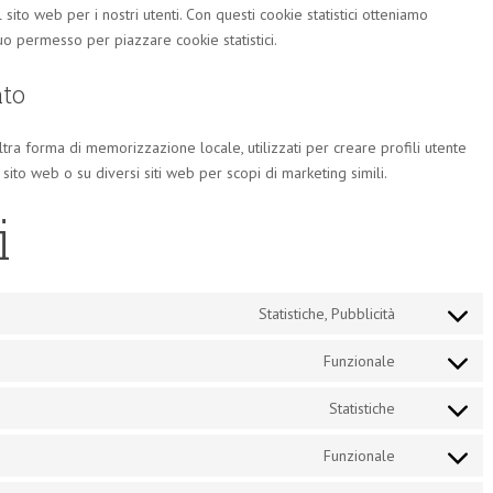
 sito web per i nostri utenti. Con questi cookie statistici otteniamo
uo permesso per piazzare cookie statistici.
nto
tra forma di memorizzazione locale, utilizzati per creare profili utente
 sito web o su diversi siti web per scopi di marketing simili.
i
Statistiche, Pubblicità
Consent
to
Funzionale
Consent
service
to
wistia
Statistiche
Consent
service
to
wordpress
Funzionale
Consent
service
to