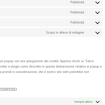
google-
Pubblicità
Consent
service
analytics
to
wordfence
Pubblicità
Consent
service
to
google-
Pubblicità
Consent
service
fonts
to
google-
Scopo in attesa di indagine
Consent
service
recaptcha
to
google-
service
maps
varie
o un popup con una spiegazione dei cookie. Appena clicchi su “Salva
cookie e plugin come descritto in questa dichiarazione relativa ai popup e
 ma prendi in considerazione, che il nostro sito web potrebbe non
consenso
Sempre attivo